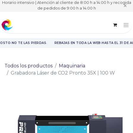
Horario intensivo | Atención al cliente de 8:00 h a 14:00 h y recogida
✕
de pedidos de 9:00 h a 14:00 h
·
·
·
GOSTO
NO TE LAS PIERDAS
REBAJAS EN TODA LA WEB
HASTA EL 31 DE 
Rebajas en toda la web hasta el 31 de agosto.
Todos los productos
Maquinaria
Grabadora Láser de CO2 Pronto 35X | 100 W