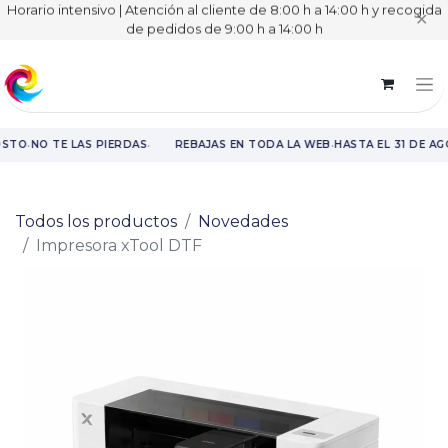
Horario intensivo | Atención al cliente de 8:00 h a 14:00 h y recogida
✕
de pedidos de 9:00 h a 14:00 h
·
·
·
OSTO
NO TE LAS PIERDAS
REBAJAS EN TODA LA WEB
HASTA EL 31 DE A
Rebajas en toda la web hasta el 31 de agosto.
Todos los productos
Novedades
Impresora xTool DTF