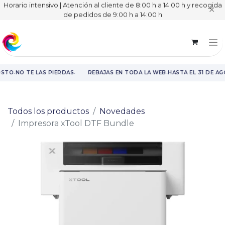
Horario intensivo | Atención al cliente de 8:00 h a 14:00 h y recogida
✕
de pedidos de 9:00 h a 14:00 h
·
·
·
OSTO
NO TE LAS PIERDAS
REBAJAS EN TODA LA WEB
HASTA EL 31 DE A
Rebajas en toda la web hasta el 31 de agosto.
Todos los productos
Novedades
Impresora xTool DTF Bundle