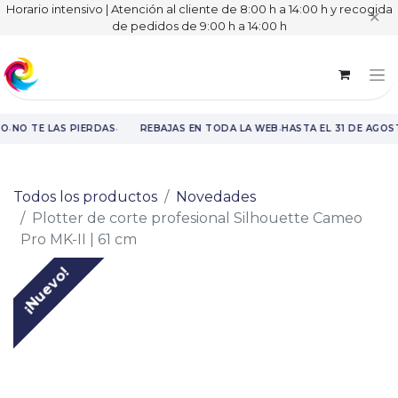
Horario intensivo | Atención al cliente de 8:00 h a 14:00 h y recogida
✕
de pedidos de 9:00 h a 14:00 h
·
·
·
O
NO TE LAS PIERDAS
REBAJAS EN TODA LA WEB
HASTA EL 31 DE AGOS
Rebajas en toda la web hasta el 31 de agosto.
Todos los productos
Novedades
Plotter de corte profesional Silhouette Cameo
Pro MK-II | 61 cm
¡Nuevo!