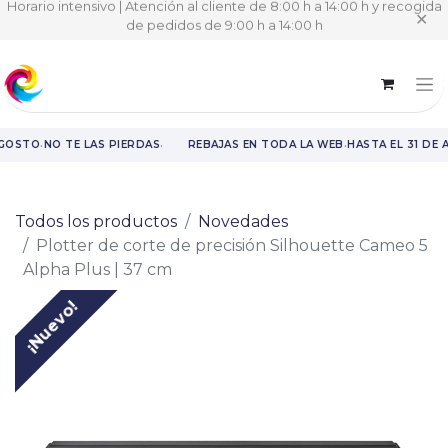
Horario intensivo | Atención al cliente de 8:00 h a 14:00 h y recogida
✕
de pedidos de 9:00 h a 14:00 h
·
·
·
AGOSTO
NO TE LAS PIERDAS
REBAJAS EN TODA LA WEB
HASTA EL 31 DE 
Rebajas en toda la web hasta el 31 de agosto.
Todos los productos
Novedades
Plotter de corte de precisión Silhouette Cameo 5
Alpha Plus | 37 cm
¡Nuevo!