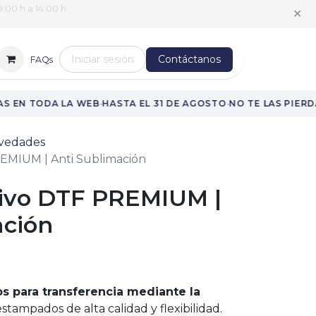
✕
:00 h a 14:00 h
Iniciar sesión
Contáctanos
FAQs
·
·
 EN TODA LA WEB
HASTA EL 31 DE AGOSTO
NO TE LAS PIERDA
vedades
EMIUM | Anti Sublimación
ivo DTF PREMIUM |
ación
s para transferencia mediante la
tampados de alta calidad y flexibilidad.