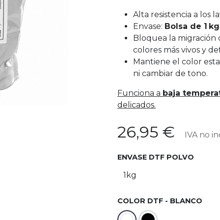
Alta resistencia a los 
Envase:
Bolsa de 1 kg
Bloquea la migración d
colores más vivos y def
Mantiene el color esta
ni cambiar de tono.
Funciona a
baja tempera
delicados.
26,95
€
IVA no in
ENVASE DTF POLVO
COLOR DTF - BLANCO