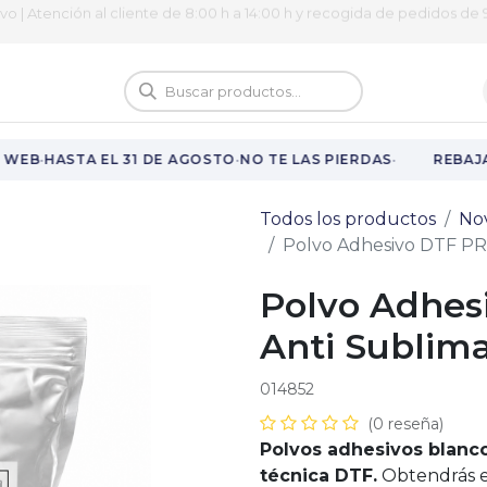
ivo | Atención al cliente de 8:00 h a 14:00 h y recogida de pedidos de 9
logo
Vuelta al cole
·
·
·
WEB
HASTA EL 31 DE AGOSTO
NO TE LAS PIERDAS
REBAJAS
Todos los productos
No
Polvo Adhesivo DTF PR
Polvo Adhes
Anti Sublim
014852
(0 reseña)
Polvos adhesivos blanco
técnica DTF.
Obtendrás es