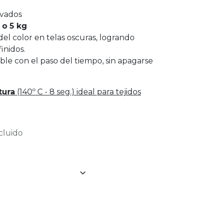
lavados
 o 5 kg
el color en telas oscuras, logrando
inidos.
ble con el paso del tiempo, sin apagarse
tura
(140º C - 8 seg.) ideal para tejidos
cluido