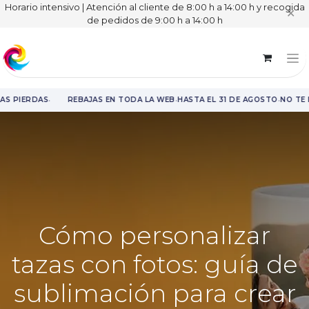
Horario intensivo | Atención al cliente de 8:00 h a 14:00 h y recogida
✕
de pedidos de 9:00 h a 14:00 h
·
·
·
AS PIERDAS
REBAJAS EN TODA LA WEB
HASTA EL 31 DE AGOSTO
NO TE 
Rebajas en toda la web hasta el 31 de agosto.
Cómo personalizar
tazas con fotos: guía de
sublimación para crear