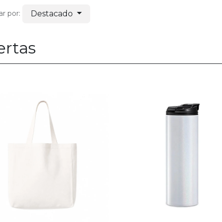
Destacado
r por:
ertas