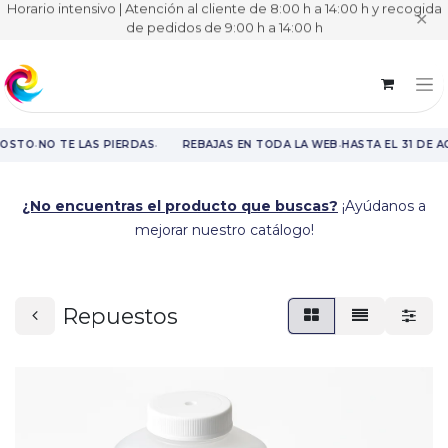
Horario intensivo | Atención al cliente de 8:00 h a 14:00 h y recogida
✕
de pedidos de 9:00 h a 14:00 h
·
·
·
GOSTO
NO TE LAS PIERDAS
REBAJAS EN TODA LA WEB
HASTA EL 31 DE A
Rebajas en toda la web hasta el 31 de agosto.
¿No encuentras el producto que buscas?
¡Ayúdanos a
mejorar nuestro catálogo!
Repuestos