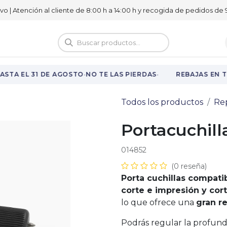
ivo | Atención al cliente de 8:00 h a 14:00 h y recogida de pedidos de 9
logo
Vuelta al cole
·
·
STA EL 31 DE AGOSTO
NO TE LAS PIERDAS
REBAJAS EN T
Todos los productos
Re
Portacuchil
014852
(0 reseña)
Porta cuchillas compati
corte e impresión y cor
lo que ofrece una
gran re
Podrás regular la profundi