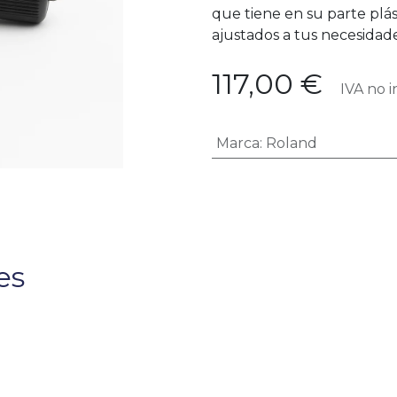
que tiene en su parte plást
ajustados a tus necesidade
117,00
€
IVA no i
Marca
:
Roland
es