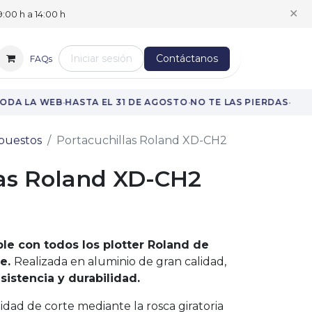
✕
:00 h a 14:00 h
Iniciar sesión
Contáctanos
FAQs
·
·
·
ODA LA WEB
HASTA EL 31 DE AGOSTO
NO TE LAS PIERDAS
puestos
Portacuchillas Roland XD-CH2
las Roland XD-CH2
ble con todos los plotter Roland de
te.
Realizada en aluminio de gran calidad,
sistencia y durabilidad.
dad de corte mediante la rosca giratoria