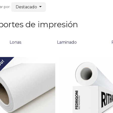
Destacado
r por:
portes de impresión
Lonas
Laminado
R
vo!