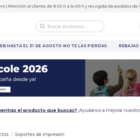
ivo | Atención al cliente de 8:00 h a 14:00 h y recogida de pedidos de 9
logo
Vuelta al cole
·
·
·
B
HASTA EL 31 DE AGOSTO
NO TE LAS PIERDAS
REBAJAS E
entras el producto que buscas?
¡Ayúdanos a mejorar nuestro
ctos
Soportes de impresión