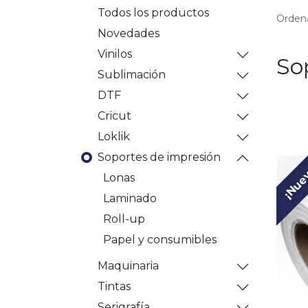
Todos los productos
Ordena
Novedades
Vinilos
So
Sublimación
DTF
Cricut
Loklik
Soportes de impresión
¡Nue
Lonas
Laminado
Roll-up
Papel y consumibles
Maquinaria
Tintas
Serigrafía