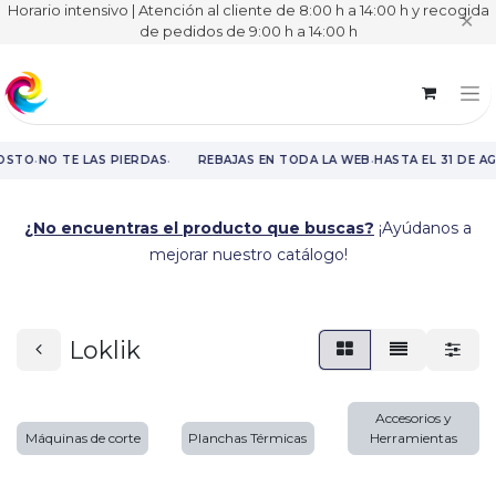
Horario intensivo | Atención al cliente de 8:00 h a 14:00 h y recogida
✕
de pedidos de 9:00 h a 14:00 h
·
·
·
OSTO
NO TE LAS PIERDAS
REBAJAS EN TODA LA WEB
HASTA EL 31 DE A
Rebajas en toda la web hasta el 31 de agosto.
¿No encuentras el producto que buscas?
¡Ayúdanos a
mejorar nuestro catálogo!
Loklik
Accesorios y
Máquinas de corte
Planchas Térmicas
Herramientas