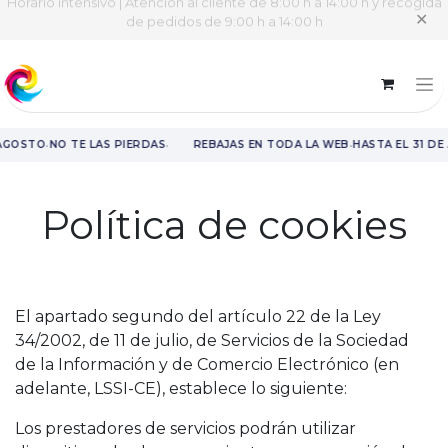
Horario intensivo | Atención al cliente de 8:00 h a 14:00 h y recogida
✕
de pedidos de 9:00 h a 14:00 h
·
·
·
 AGOSTO
NO TE LAS PIERDAS
REBAJAS EN TODA LA WEB
HASTA EL 31 DE
Rebajas en toda la web hasta el 31 de agosto.
Política de cookies
El apartado segundo del artículo 22 de la Ley
34/2002, de 11 de julio, de Servicios de la Sociedad
de la Información y de Comercio Electrónico (en
adelante, LSSI-CE), establece lo siguiente:
Los prestadores de servicios podrán utilizar