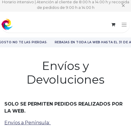
Horario intensivo | Atención al cliente de 8:00 h a 14:00 h y recogida
✕
de pedidos de 9:00 h a 14:00 h
·
·
·
AGOSTO
NO TE LAS PIERDAS
REBAJAS EN TODA LA WEB
HASTA EL 31 DE 
Rebajas en toda la web hasta el 31 de agosto.
Envíos y
Devoluciones
SOLO SE PERMITEN PEDIDOS REALIZADOS POR
LA WEB.
Envíos a Península: