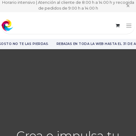
Horario intensivo | Atención al cliente de 8:00 h a 14:00 h y recogida
✕
de pedidos de 9:00 h a 14:00 h
·
·
·
AGOSTO
NO TE LAS PIERDAS
REBAJAS EN TODA LA WEB
HASTA EL 31 DE 
Rebajas en toda la web hasta el 31 de agosto.
Crea o impulsa tu