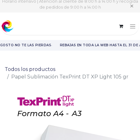
Horario intensivo | Atención al cliente de 8:00 h a 14:00 h y recogida
✕
de pedidos de 9:00 h a 14:00 h
·
·
·
AGOSTO
NO TE LAS PIERDAS
REBAJAS EN TODA LA WEB
HASTA EL 31 DE
Rebajas en toda la web hasta el 31 de agosto.
Todos los productos
Papel Sublimación TexPrint DT XP Light 105 gr