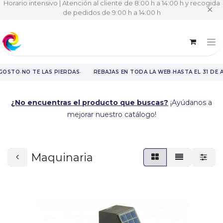
Horario intensivo | Atención al cliente de 8:00 h a 14:00 h y recogida
✕
de pedidos de 9:00 h a 14:00 h
·
·
·
AGOSTO
NO TE LAS PIERDAS
REBAJAS EN TODA LA WEB
HASTA EL 31 DE 
Rebajas en toda la web hasta el 31 de agosto.
¿No encuentras el producto que buscas?
¡Ayúdanos a
mejorar nuestro catálogo!
Maquinaria