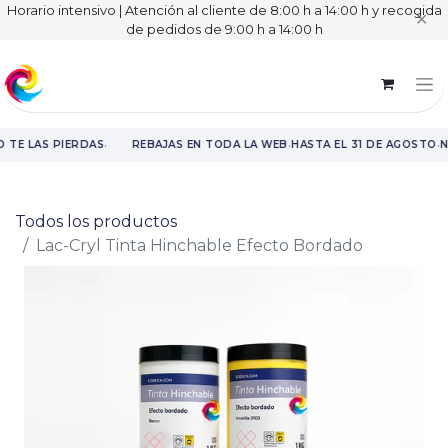
Horario intensivo | Atención al cliente de 8:00 h a 14:00 h y recogida
✕
de pedidos de 9:00 h a 14:00 h
·
·
·
 TE LAS PIERDAS
REBAJAS EN TODA LA WEB
HASTA EL 31 DE AGOSTO
NO
Rebajas en toda la web hasta el 31 de agosto.
Todos los productos
Lac-Cryl Tinta Hinchable Efecto Bordado