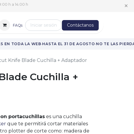
✕
:00 h a 14:00 h
Iniciar sesión
Contáctanos
FAQs
·
·
 EN TODA LA WEB
HASTA EL 31 DE AGOSTO
NO TE LAS PIERDA
cut Knife Blade Cuchilla + Adaptador
 Blade Cuchilla +
con portacuchillas
es una cuchilla
ker
que te permitirá cortar materiales
otro plotter de corte como: madera de