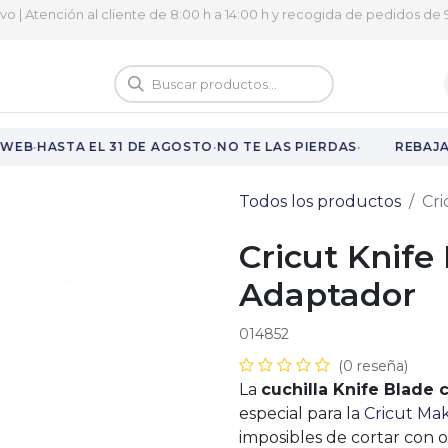
ivo | Atención al cliente de 8:00 h a 14:00 h y recogida de pedidos de 9
logo
Vuelta al cole
·
·
·
WEB
HASTA EL 31 DE AGOSTO
NO TE LAS PIERDAS
REBAJAS
Todos los productos
Cri
Cricut Knife
Adaptador
014852
(0 reseña)
La
cuchilla Knife Blade 
especial para la
Cricut Ma
imposibles de cortar con 