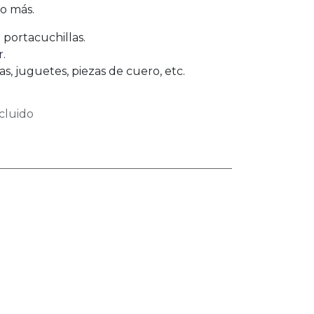
o más.
l portacuchillas.
r
.
, juguetes, piezas de cuero, etc.
cluido