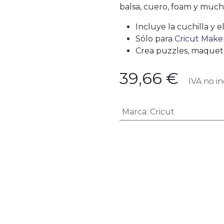
balsa, cuero, foam y much
Incluye la cuchilla y e
Sólo para
Cricut Make
Crea puzzles, maquetas
39,66
€
IVA no in
Marca
:
Cricut