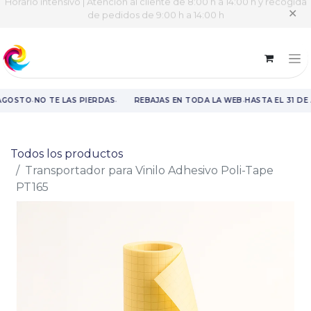
Horario intensivo | Atención al cliente de 8:00 h a 14:00 h y recogida
✕
de pedidos de 9:00 h a 14:00 h
·
·
·
AGOSTO
NO TE LAS PIERDAS
REBAJAS EN TODA LA WEB
HASTA EL 31 DE
Rebajas en toda la web hasta el 31 de agosto.
Todos los productos
Transportador para Vinilo Adhesivo Poli-Tape
PT165