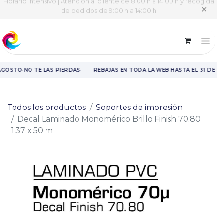
Horario intensivo | Atención al cliente de 8:00 h a 14:00 h y recogida
✕
de pedidos de 9:00 h a 14:00 h
·
·
·
 AGOSTO
NO TE LAS PIERDAS
REBAJAS EN TODA LA WEB
HASTA EL 31 DE
Rebajas en toda la web hasta el 31 de agosto.
Todos los productos
Soportes de impresión
Decal Laminado Monomérico Brillo Finish 70.80
1,37 x 50 m