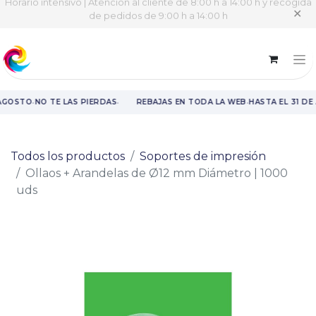
Horario intensivo | Atención al cliente de 8:00 h a 14:00 h y recogida
✕
de pedidos de 9:00 h a 14:00 h
·
·
·
 AGOSTO
NO TE LAS PIERDAS
REBAJAS EN TODA LA WEB
HASTA EL 31 DE
Rebajas en toda la web hasta el 31 de agosto.
Todos los productos
Soportes de impresión
Ollaos + Arandelas de Ø12 mm Diámetro | 1000
uds