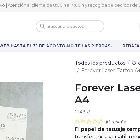
ivo | Atención al cliente de 8:00 h a 14:00 h y recogida de pedidos de 9
logo
Vuelta al cole
·
·
·
EB
HASTA EL 31 DE AGOSTO
NO TE LAS PIERDAS
REBAJAS 
Todos los productos
Ofe
Forever Laser Tattoo A+
Forever Lase
A4
014852
(0 reseña)
El
papel de tatuaje tem
transferencia versátil, re