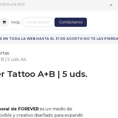
✕
:00 h a 14:00 h
Iniciar sesión
Contáctanos
FAQs
·
·
EN TODA LA WEB
HASTA EL 31 DE AGOSTO
NO TE LAS PIERDAS
rtas
B | 5 uds. A4
r Tattoo A+B | 5 uds.
poral de FOREVER
es un medio de
movible y creativo diseñado para expandir