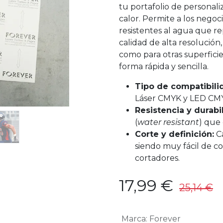
tu portafolio de personal
calor. Permite a los negoc
resistentes al agua que r
calidad de alta resolución,
como para otras superficies
forma rápida y sencilla.
Tipo de compatibili
Láser CMYK y LED CMY
Resistencia y durabi
(
water resistant
) que 
Corte y definición:
Ca
siendo muy fácil de co
cortadores.
17,99
€
25,14
€
I
Marca
:
Forever