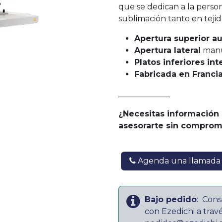
que se dedican a la persona
sublimación tanto en teji
Apertura superior a
Apertura lateral
manu
Platos inferiores in
Fabricada en Francia
_____________
¿Necesitas información
asesorarte sin comprom
Agenda una llamada
Bajo pedido
:
Cons
con Ezedichi a trav