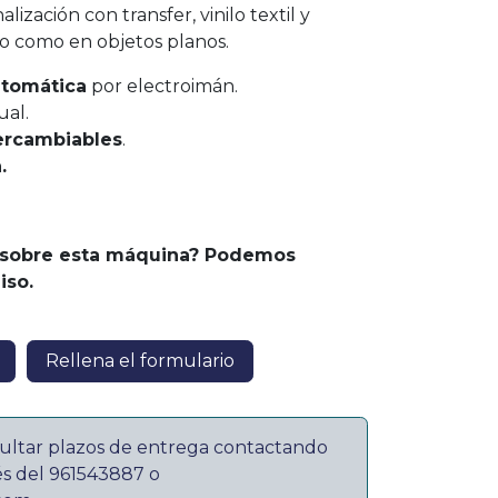
lización con transfer, vinilo textil y
do como en objetos planos.
utomática
por electroimán.
al.
tercambiables
.
.
 sobre esta máquina? Podemos
iso.
Rellena el formulario
ultar plazos de entrega contactando
és del 961543887 o