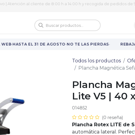
ivo | Atención al cliente de 8:00 h a 14:00 h y recogida de pedidos de 9
logo
Vuelta al cole
·
·
·
WEB
HASTA EL 31 DE AGOSTO
NO TE LAS PIERDAS
REBAJA
Todos los productos
Ofe
Plancha Magnética Sefa
Plancha Mag
Lite V5 | 40 
014852
(0 reseña)
Plancha Rotex LITE de 
automática lateral. Perfe