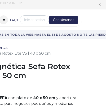
:00 h a 14:00 h
✕
Iniciar sesión
Contáctanos
FAQs
·
·
S EN TODA LA WEB
HASTA EL 31 DE AGOSTO
NO TE LAS PIERDA
rtas
 Rotex Lite V5 | 40 x 50 cm
nética Sefa Rotex
x 50 cm
SEFA
con plato de
40 x 50 cm
y apertura
cta para negocios pequeños y medianos