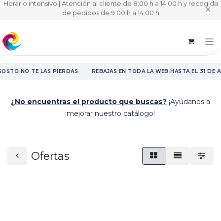
Horario intensivo | Atención al cliente de 8:00 h a 14:00 h y recogida
✕
de pedidos de 9:00 h a 14:00 h
·
·
·
GOSTO
NO TE LAS PIERDAS
REBAJAS EN TODA LA WEB
HASTA EL 31 DE 
Rebajas en toda la web hasta el 31 de agosto.
¿No encuentras el producto que buscas?
¡Ayúdanos a
mejorar nuestro catálogo!
Ofertas