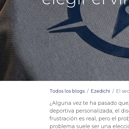
Todos los blogs
Ezedichi
El secre
¿Alguna vez te ha pasado que,
deportiva personalizada, el d
frustración es real, pero el pr
problema suele ser una elecció