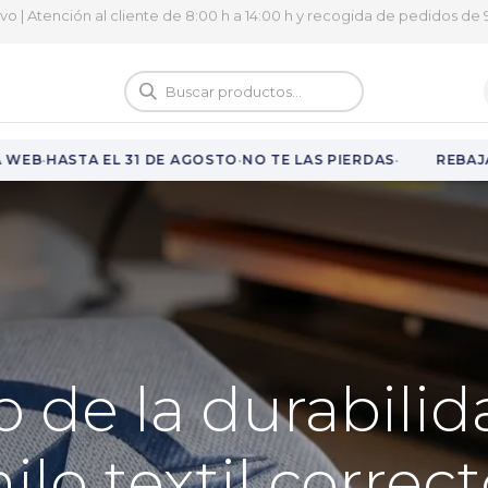
ivo | Atención al cliente de 8:00 h a 14:00 h y recogida de pedidos de 9
logo
Vuelta al cole
·
·
·
B
HASTA EL 31 DE AGOSTO
NO TE LAS PIERDAS
REBAJAS 
to de la durabili
nilo textil corre