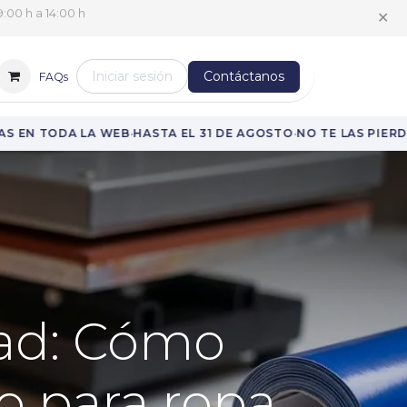
✕
:00 h a 14:00 h
Iniciar sesión
Contáctanos
FAQs
·
·
·
EN TODA LA WEB
HASTA EL 31 DE AGOSTO
NO TE LAS PIERDAS
dad: Cómo
cto para ropa