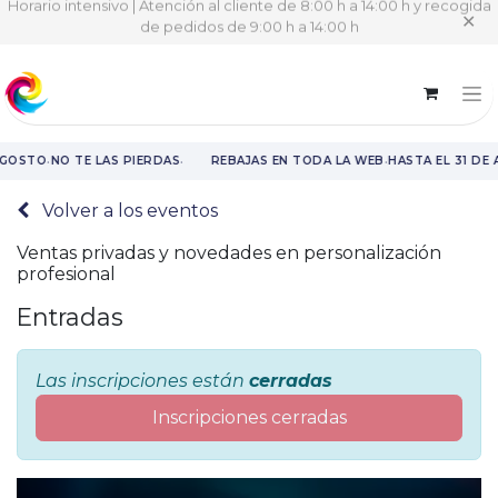
Horario intensivo | Atención al cliente de 8:00 h a 14:00 h y recogida
✕
de pedidos de 9:00 h a 14:00 h
·
·
·
AGOSTO
NO TE LAS PIERDAS
REBAJAS EN TODA LA WEB
HASTA EL 31 DE
Rebajas en toda la web hasta el 31 de agosto.
Volver a los eventos
Ventas privadas y novedades en personalización
profesional
Entradas
Las inscripciones están
cerradas
Inscripciones cerradas