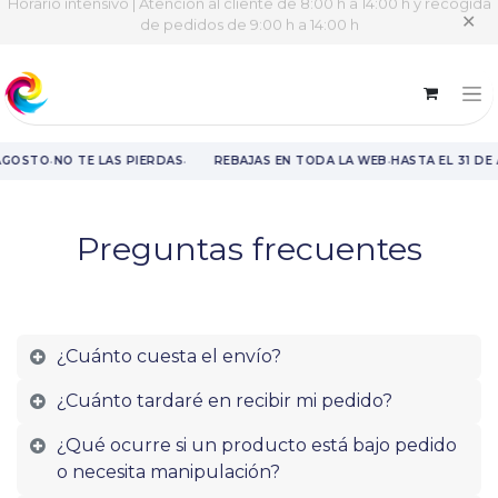
Horario intensivo | Atención al cliente de 8:00 h a 14:00 h y recogida
✕
de pedidos de 9:00 h a 14:00 h
·
·
·
AGOSTO
NO TE LAS PIERDAS
REBAJAS EN TODA LA WEB
HASTA EL 31 DE
Rebajas en toda la web hasta el 31 de agosto.
Preguntas frecuentes
¿Cuánto cuesta el envío?
¿Cuánto tardaré en recibir mi pedido?
¿Qué ocurre si un producto está bajo pedido
o necesita manipulación?