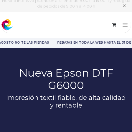
Horario intensivo | Atención al cliente de 8:00 h a 14:00 h y recogida
✕
de pedidos de 9:00 h a 14:00 h
·
·
·
 AGOSTO
NO TE LAS PIERDAS
REBAJAS EN TODA LA WEB
HASTA EL 31 DE
Rebajas en toda la web hasta el 31 de agosto.
Nueva Epson DTF
G6000
Impresión textil fiable, de alta calidad
y rentable