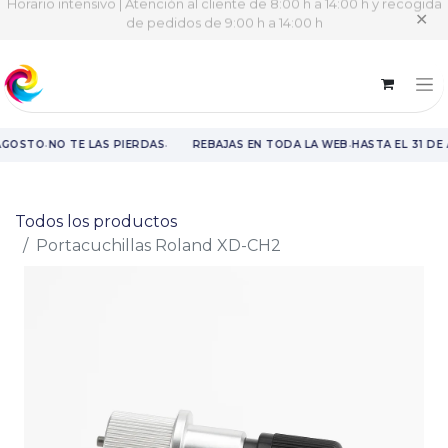
Horario intensivo | Atención al cliente de 8:00 h a 14:00 h y recogida
✕
de pedidos de 9:00 h a 14:00 h
·
·
·
 AGOSTO
NO TE LAS PIERDAS
REBAJAS EN TODA LA WEB
HASTA EL 31 DE
Rebajas en toda la web hasta el 31 de agosto.
Todos los productos
Portacuchillas Roland XD-CH2