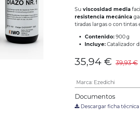
Su
viscosidad media
fac
resistencia mecánica
gar
tiradas largas o con tintas
Contenido:
900 g
Incluye:
Catalizador di
35,94
€
39,93
€
Marca
:
Ezedichi
Documentos
Descargar ficha técnica