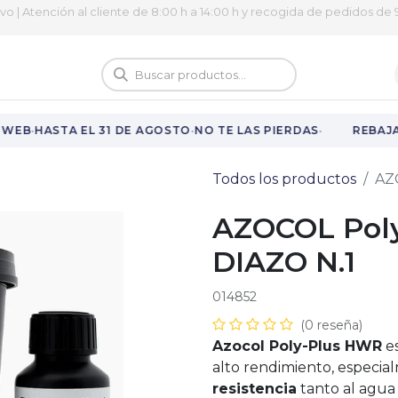
ivo | Atención al cliente de 8:00 h a 14:00 h y recogida de pedidos de 9
logo
Vuelta al cole
·
·
·
WEB
HASTA EL 31 DE AGOSTO
NO TE LAS PIERDAS
REBAJAS
Todos los productos
AZ
AZOCOL Pol
DIAZO N.1
014852
(0 reseña)
Azocol Poly-Plus HWR
es
alto rendimiento, especi
resistencia
tanto al agua 