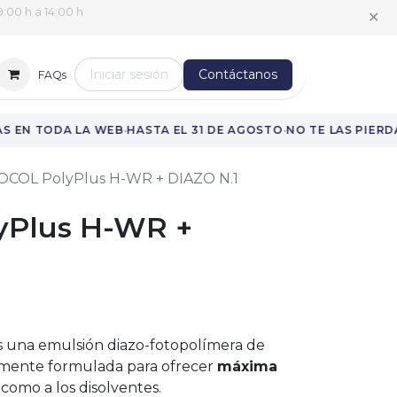
✕
:00 h a 14:00 h
Iniciar sesión
Contáctanos
FAQs
·
·
 EN TODA LA WEB
HASTA EL 31 DE AGOSTO
NO TE LAS PIERDA
OCOL PolyPlus H-WR + DIAZO N.1
yPlus H-WR +
 una emulsión diazo-fotopolímera de
almente formulada para ofrecer
máxima
como a los disolventes.