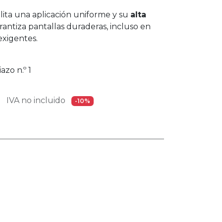
ilita una aplicación uniforme y su
alta
antiza pantallas duraderas, incluso en
 exigentes.
azo n.º 1
IVA no incluido
-10%