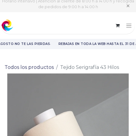
Horario intensivo | Atención al cliente de 8:00 h a 14:00 h y recogida
✕
de pedidos de 9:00 h a 14:00 h
·
·
·
AGOSTO
NO TE LAS PIERDAS
REBAJAS EN TODA LA WEB
HASTA EL 31 DE
Rebajas en toda la web hasta el 31 de agosto.
Todos los productos
Tejido Serigrafía 43 Hilos