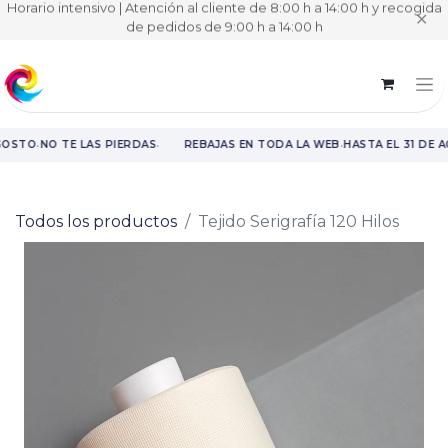
Horario intensivo | Atención al cliente de 8:00 h a 14:00 h y recogida
✕
de pedidos de 9:00 h a 14:00 h
·
·
·
GOSTO
NO TE LAS PIERDAS
REBAJAS EN TODA LA WEB
HASTA EL 31 DE A
Rebajas en toda la web hasta el 31 de agosto.
Todos los productos
Tejido Serigrafía 120 Hilos