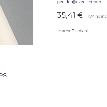
pedidos@ezedichi.com
35,41
€
IVA no inc
Marca
:
Ezedichi
es