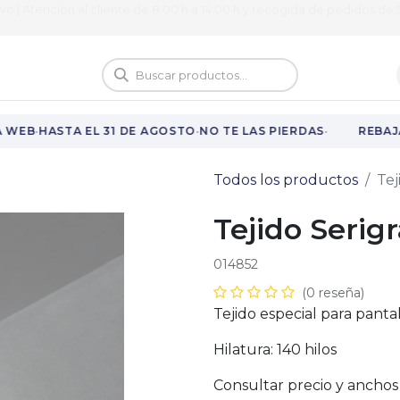
ivo | Atención al cliente de 8:00 h a 14:00 h y recogida de pedidos de 9
logo
Vuelta al cole
·
·
·
 WEB
HASTA EL 31 DE AGOSTO
NO TE LAS PIERDAS
REBAJA
Todos los productos
Tej
Tejido Serigr
014852
(0 reseña)
Tejido especial para pantal
Hilatura: 140 hilos
Consultar precio y anchos