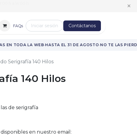
:00 h a 14:00 h
✕
Iniciar sesión
Contáctanos
FAQs
·
·
S EN TODA LA WEB
HASTA EL 31 DE AGOSTO
NO TE LAS PIERDA
ido Serigrafía 140 Hilos
afía 140 Hilos
las de serigrafía
 disponibles en nuestro email: