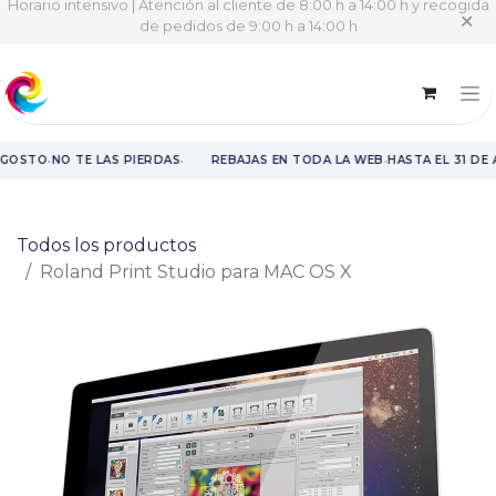
Horario intensivo | Atención al cliente de 8:00 h a 14:00 h y recogida
✕
de pedidos de 9:00 h a 14:00 h
·
·
·
AGOSTO
NO TE LAS PIERDAS
REBAJAS EN TODA LA WEB
HASTA EL 31 DE
Rebajas en toda la web hasta el 31 de agosto.
Todos los productos
Roland Print Studio para MAC OS X