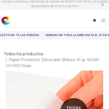
Horario intensivo | Atención al cliente de 8:00 h a 14:00 h y recogida
✕
de pedidos de 9:00 h a 14:00 h
·
·
·
AGOSTO
NO TE LAS PIERDAS
REBAJAS EN TODA LA WEB
HASTA EL 31 DE 
Rebajas en toda la web hasta el 31 de agosto.
Todos los productos
Papel Protector Siliconado Blanco 41 gr 40x60
cm 500 hojas