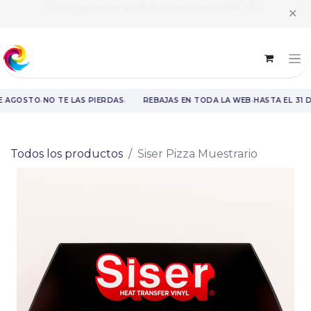
Envío gratuito en pedidos superiores a 60€ +IVA
✕
·
·
·
E AGOSTO
NO TE LAS PIERDAS
REBAJAS EN TODA LA WEB
HASTA EL 31 
Rebajas en toda la web hasta el 31 de agosto.
Todos los productos
Siser Pizza Muestrario