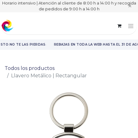
Horario intensivo | Atención al cliente de 8:00 h a 14:00 h y recogida
✕
de pedidos de 9:00 h a 14:00 h
·
·
·
OSTO
NO TE LAS PIERDAS
REBAJAS EN TODA LA WEB
HASTA EL 31 DE A
Rebajas en toda la web hasta el 31 de agosto.
Todos los productos
Llavero Metálico | Rectangular