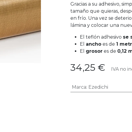
Gracias a su adhesivo, sim
tamaño que quieras, despe
en frío. Una vez se deterio
lámina y colocar una nuev
El teflón adhesivo
se 
El
ancho
es de
1 met
El
grosor
es de
0,12 
34,25
€
IVA no in
Marca
:
Ezedichi