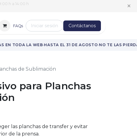
:00 h a 14:00 h
✕
Iniciar sesión
Contáctanos
FAQs
·
·
 EN TODA LA WEB
HASTA EL 31 DE AGOSTO
NO TE LAS PIERDA
lanchas de Sublimación
sivo para Planchas
ión
ger las planchas de transfer y evitar
ior de la prensa.