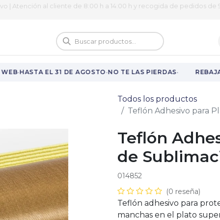
ivo | Atención al cliente de 8:00 h a 14:00 h y recogida de pedidos de 9
logo
Vuelta al cole
·
·
·
WEB
HASTA EL 31 DE AGOSTO
NO TE LAS PIERDAS
REBAJAS
Todos los productos
Teflón Adhesivo para P
Teflón Adhe
de Sublimac
014852
(0 reseña)
Teflón adhesivo para prote
manchas en el plato super