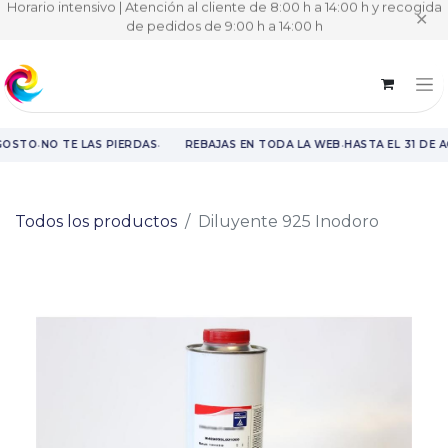
Horario intensivo | Atención al cliente de 8:00 h a 14:00 h y recogida
✕
de pedidos de 9:00 h a 14:00 h
·
·
·
GOSTO
NO TE LAS PIERDAS
REBAJAS EN TODA LA WEB
HASTA EL 31 DE 
Rebajas en toda la web hasta el 31 de agosto.
Todos los productos
Diluyente 925 Inodoro