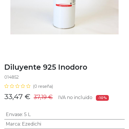
Diluyente 925 Inodoro
014852
(0 reseña)
33,47
€
37,19
€
IVA no incluido
-10%
Envase
:
5 L
Marca
:
Ezedichi