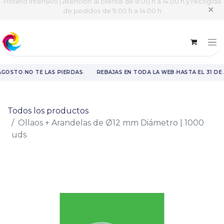
Horario intensivo | Atención al cliente de 8:00 h a 14:00 h y recogida
✕
de pedidos de 9:00 h a 14:00 h
·
·
·
 AGOSTO
NO TE LAS PIERDAS
REBAJAS EN TODA LA WEB
HASTA EL 31 DE
Rebajas en toda la web hasta el 31 de agosto.
Todos los productos
Ollaos + Arandelas de Ø12 mm Diámetro | 1000
uds