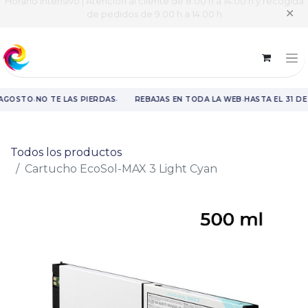
Horario intensivo | Atención al cliente de 8:00 h a 14:00 h y recogida
✕
de pedidos de 9:00 h a 14:00 h
·
·
·
 AGOSTO
NO TE LAS PIERDAS
REBAJAS EN TODA LA WEB
HASTA EL 31 D
Rebajas en toda la web hasta el 31 de agosto.
Todos los productos
Cartucho EcoSol-MAX 3 Light Cyan