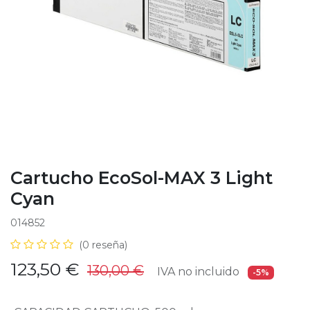
Cartucho EcoSol-MAX 3 Light
Cyan
014852
(0 reseña)
123,50
€
130,00
€
IVA no incluido
-5%