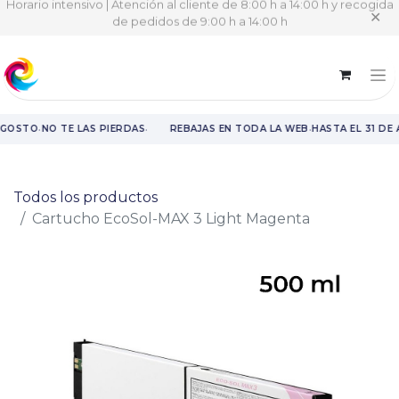
Horario intensivo | Atención al cliente de 8:00 h a 14:00 h y recogida
✕
de pedidos de 9:00 h a 14:00 h
·
·
·
AGOSTO
NO TE LAS PIERDAS
REBAJAS EN TODA LA WEB
HASTA EL 31 DE
Rebajas en toda la web hasta el 31 de agosto.
Todos los productos
Cartucho EcoSol-MAX 3 Light Magenta