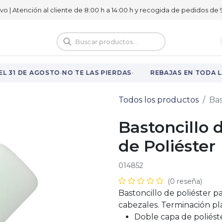
ivo | Atención al cliente de 8:00 h a 14:00 h y recogida de pedidos de 9
logo
Vuelta al cole
·
·
L 31 DE AGOSTO
NO TE LAS PIERDAS
REBAJAS EN TODA L
Todos los productos
Bas
Bastoncillo 
de Poliéster
014852
(0 reseña)
Bastoncillo de poliéster p
cabezales. Terminación pla
Doble capa de poliéste