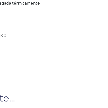
pegada térmicamente.
ido
e...