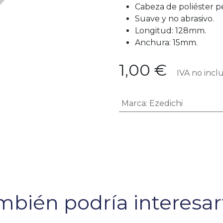
Cabeza de poliéster 
Suave y no abrasivo.
Longitud: 128mm.
Anchura: 15mm.
1,00
€
IVA no inclu
Marca
:
Ezedichi
bién podría interesart