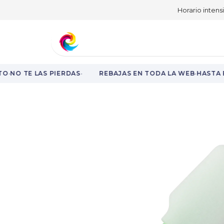
Horario intens
Aprende y fórmate
Nuestro catá
·
·
·
O
NO TE LAS PIERDAS
REBAJAS EN TODA LA WEB
HASTA E
Rebajas en toda la web hasta el 31 de agosto.