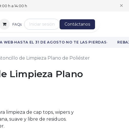
✕
:00 h a 14:00 h
Iniciar sesión
Contáctanos
FAQs
·
·
·
A WEB
HASTA EL 31 DE AGOSTO
NO TE LAS PIERDAS
REBAJ
toncillo de Limpieza Plano de Poliéster
de Limpieza Plano
ara limpieza de cap tops, wipers y
na, suave y libre de residuos.
r.