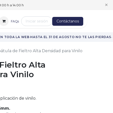
✕
:00 h a 14:00 h
Iniciar sesión
Contáctanos
FAQs
·
·
·
N TODA LA WEB
HASTA EL 31 DE AGOSTO
NO TE LAS PIERDAS
átula de Fieltro Alta Densidad para Vinilo
Fieltro Alta
a Vinilo
plicación de vinilo.
13mm.