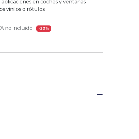
 aplicaciones en coches y ventanas.
s vinilos o rótulos.
A no incluido
-30%