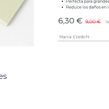
Perfecta para grandes
Reduce los daños en lo
6,30
€
9,00
€
IV
Marca
:
Ezedichi
es