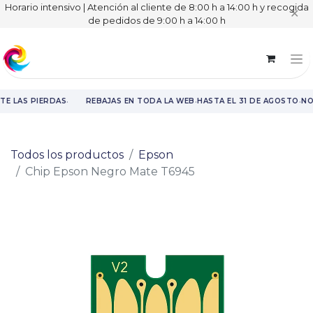
Horario intensivo | Atención al cliente de 8:00 h a 14:00 h y recogida
✕
de pedidos de 9:00 h a 14:00 h
·
·
·
TE LAS PIERDAS
REBAJAS EN TODA LA WEB
HASTA EL 31 DE AGOSTO
NO
Rebajas en toda la web hasta el 31 de agosto.
Todos los productos
Epson
Chip Epson Negro Mate T6945