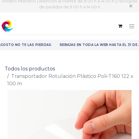
Horario intensivo | Atención al cliente de 8:00 h a 14:00 h y recogida
✕
de pedidos de 9:00 h a 14:00 h
·
·
·
AGOSTO
NO TE LAS PIERDAS
REBAJAS EN TODA LA WEB
HASTA EL 31 DE
Rebajas en toda la web hasta el 31 de agosto.
Todos los productos
Transportador Rotulación Plástico Poli-T160 122 x
100 m