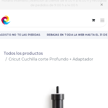
Horario intensivo | Atención al cliente de 8:00 h a 14:00 h y recogida
✕
de pedidos de 9:00 h a 14:00 h
·
·
·
 AGOSTO
NO TE LAS PIERDAS
REBAJAS EN TODA LA WEB
HASTA EL 31 DE
Rebajas en toda la web hasta el 31 de agosto.
Todos los productos
Cricut Cuchilla corte Profundo + Adaptador