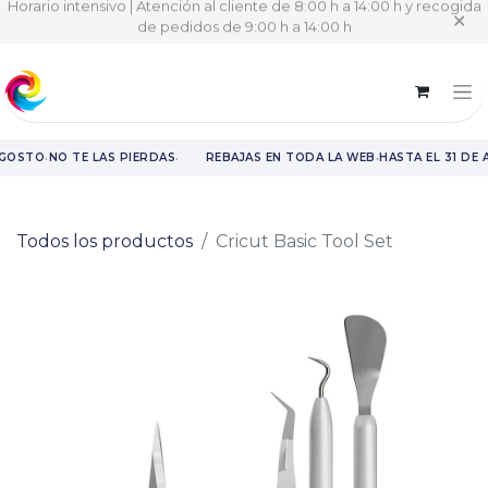
Horario intensivo | Atención al cliente de 8:00 h a 14:00 h y recogida
✕
de pedidos de 9:00 h a 14:00 h
·
·
·
AGOSTO
NO TE LAS PIERDAS
REBAJAS EN TODA LA WEB
HASTA EL 31 DE
Rebajas en toda la web hasta el 31 de agosto.
Todos los productos
Cricut Basic Tool Set