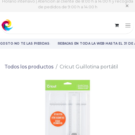
Horario intensivo | Atención al cliente de 8:00 h a 14:00 h y recogida
✕
de pedidos de 9:00 h a 14:00 h
·
·
·
AGOSTO
NO TE LAS PIERDAS
REBAJAS EN TODA LA WEB
HASTA EL 31 DE
Rebajas en toda la web hasta el 31 de agosto.
Todos los productos
Cricut Guillotina portátil